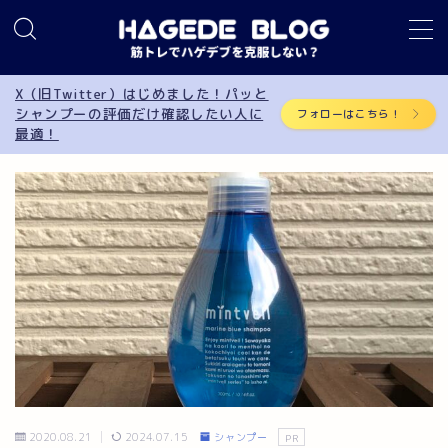
MENU
X（旧Twitter）はじめました！パッと
シャンプーの評価だけ確認したい人に
フォローはこちら！
最適！
筋トレ
AGA
サプリメント
食事制限
育毛
シャンプー
2020.08.21
2024.07.15
シャンプー
PR