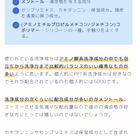
メントール
…清涼感を与える成分
センブリエキス、カキタンニン…保湿成分。頭皮
を清潔に保つ成分。
(アミノエチルプロピルメチコン/ジメチコン)コ
ポリマー
…シリコーンの一種。手触りをよくす
る。
使われている洗浄成分は
アミノ酸系洗浄成分の中でも泡
立ちから洗浄力まで比較的バランスのいい優秀なものが
多い
ように思います。個人的にPPT系洗浄成分は好きなの
でそれが配合されているのも個人的にはGOODです。
洗浄成分の次くらいに配合成分が多いのがメントール
。
スースーさせる気満々な配合量なので強めの清涼感が好
きな方にとっては嬉しいのではないでしょうか。
カキタンニンやセンブリエキスは保湿成分として含まれ