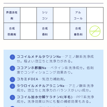
界面
活性
シリ
アル
剤
コン
コール
合成
合成
合成
防腐剤
香料
着色料
ココイルメチルタウリンNa
…アミノ酸系洗浄成
分。程よい泡立ちと洗浄力がある。
ココアンホ酢酸Na
…ベタイン系洗浄成分。低刺
激でコンディショニング効果あり。
コカミドDEA
…気泡力補助剤。
ラウロイルメチルアラニンNa
…アミノ酸系洗浄
成分。泡立ちと洗浄力のバランスがいい成分。
ココイル加水分解ケラチンK(羊毛)
…PPT系洗浄
成分。洗浄効果以外にも髪の補修効果もある。