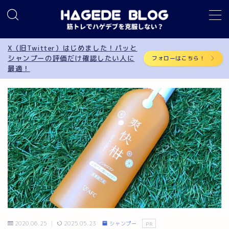
MENU
X（旧Twitter）はじめました！パッと
シャンプーの評価だけ確認したい人に
フォローはこちら！
最適！
筋トレ
AGA
サプリメント
食事制限
育毛
シャンプー
2020.06.25
2025.05.23
シャンプー
PR