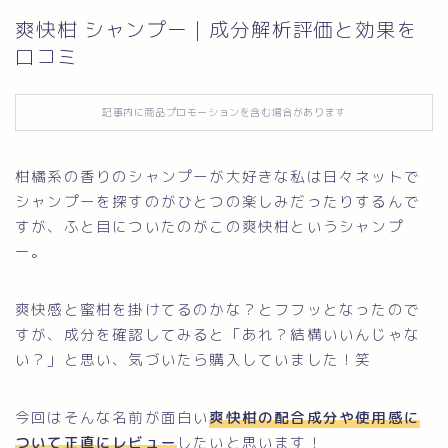
爽快柑 シャンプー｜成分解析評価と効果を
お問い合わせ
口コミ
記事内に商品プロモーションを含む場合があります
柑橘系の香りのシャンプーが大好きな私は日々ネットで
シャンプーを探すのがひとつの楽しみだったりするんで
すが、ふと目についたのがこの爽快柑というシャンプ
ー。
爽快感と蜜柑を掛けてるのかな？とフフッとなったので
すが、成分を確認してみると「あれ？結構いいんじゃな
い？」と思い、気づいたら購入していました！笑
今回はそんな名前が面白い
爽快柑の配合成分や使用感に
ついて正直にレビュー
したいと思います！