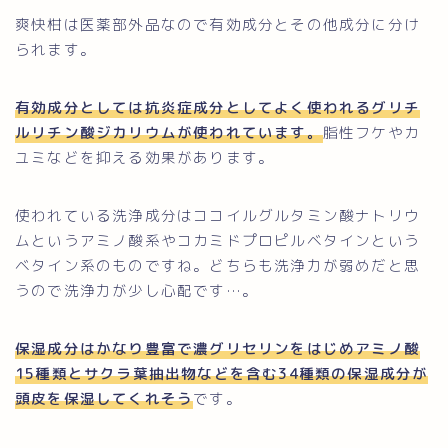
爽快柑は医薬部外品なので有効成分とその他成分に分け
られます。
有効成分としては抗炎症成分としてよく使われるグリチ
ルリチン酸ジカリウムが使われています。
脂性フケやカ
ユミなどを抑える効果があります。
使われている洗浄成分はココイルグルタミン酸ナトリウ
ムというアミノ酸系やコカミドプロピルベタインという
ベタイン系のものですね。
どちらも洗浄力が弱めだと思
うので洗浄力が少し心配です…。
保湿成分はかなり豊富で
濃グリセリンをはじめアミノ酸
15種類とサクラ葉抽出物などを含む34種類の保湿成分が
頭皮を保湿してくれそう
です。