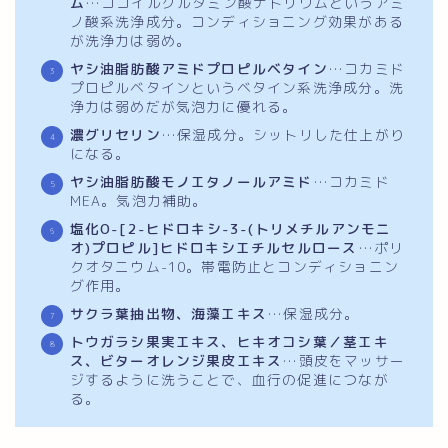
ム
…ココイルグルタミン酸ナトリウムというアミ
ノ酸系洗浄成分。コンディショニング効果がある
が洗浄力は弱め。
ヤシ油脂肪酸アミドプロピルベタイン
…コカミド
プロピルベタインというベタイン系洗浄成分。洗
浄力は弱めだが気泡力に優れる。
濃グリセリン
…保湿成分。シットリした仕上がり
になる。
ヤシ油脂肪酸モノエタノールアミド
…コカミド
MEA。気泡力補助。
塩化O-[2-ヒドロキシ-3-(トリメチルアンモニ
オ)プロピル]ヒドロキシエチルセルロース
…ポリ
クオタニウム-10。帯電防止とコンディショニン
グ作用。
サクラ葉抽出物、海藻エキス
…保湿成分。
トウガラシ果実エキス、ヒキオコシ葉／茎エキ
ス、ビターオレンジ果皮エキス
…頭皮をマッサー
ジするように洗うことで、血行の促進につなが
る。