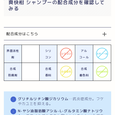
爽快柑 シャンプーの配合成分を確認して
みる
配合成分はこちら
界面
活性
シリ
アル
剤
コン
コール
合成
合成
合成
防腐剤
香料
着色料
グリチルリチン酸ジカリウム
…抗炎症成分。フケ
やカユミを抑える。
N-ヤシ油脂肪酸アシル-L-グルタミン酸ナトリウ