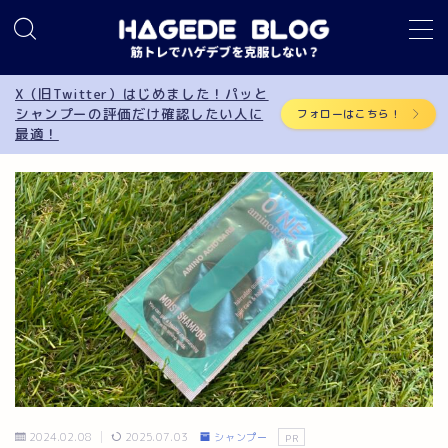
MENU
X（旧Twitter）はじめました！パッと
シャンプーの評価だけ確認したい人に
フォローはこちら！
最適！
筋トレ
AGA
サプリメント
食事制限
育毛
シャンプー
2024.02.08
2025.07.03
シャンプー
PR