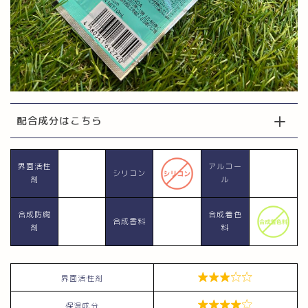
配合成分はこちら
界面活性
アルコー
シリコン
剤
ル
合成防腐
合成着色
合成香料
剤
料

界面活性剤

保湿成分