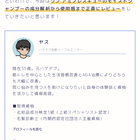
といわけで、今回は
ワン
アミノレスキューのモイストシ
ャンプーの成分解析から使用感まで正直にレビュー
をし
ていきたいと思います！
ヤス
ハゲデブ克服インフルエンサー
現在35歳。元ハゲデブ。
筋トレを中心とした生活習慣改善とAGA治療によりどちら
も大幅に改善。
同じ悩みを持つ人を助けになりたいと自身の体験談と資格
を活かして情報発信。
■取得資格
・化粧品成分検定1級（上級スペシャリスト認定）
・毛髪診断士（内閣府認定社団法人主催資格）
プロフィールを読む