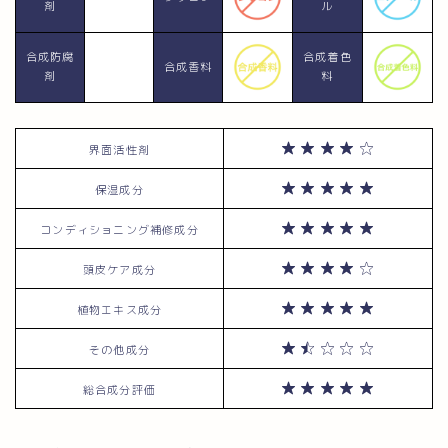
剤
ル
合成防腐
合成着色
合成香料
剤
料
界面活性剤
保湿成分
コンディショニング補修成分
頭皮ケア成分
植物エキス成分
その他成分
総合成分評価