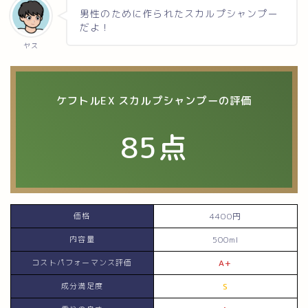
男性のために作られたスカルプシャンプー
だよ！
ヤス
ケフトルEX スカルプシャンプーの評価
85
点
価格
4400円
内容量
500ml
コストパフォーマンス評価
A+
成分満足度
S