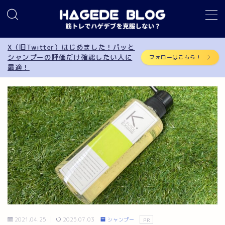
MENU
X（旧Twitter）はじめました！パッと
シャンプーの評価だけ確認したい人に
フォローはこちら！
最適！
筋トレ
AGA
サプリメント
食事制限
育毛
シャンプー
2021.04.25
2025.07.03
シャンプー
PR