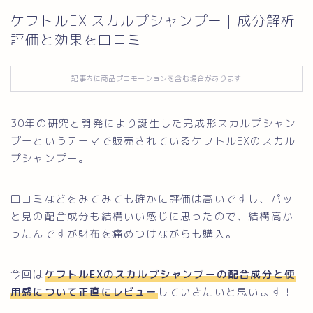
ケフトルEX スカルプシャンプー｜成分解析
お問い合わせ
評価と効果を口コミ
記事内に商品プロモーションを含む場合があります
30年の研究と開発により誕生した完成形スカルプシャン
プーというテーマで販売されているケフトルEXのスカル
プシャンプー。
口コミなどをみてみても確かに評価は高いですし、パッ
と見の配合成分も結構いい感じに思ったので、結構高か
ったんですが財布を痛めつけながらも購入。
今回は
ケフトルEXのスカルプシャンプーの配合成分と使
用感について正直にレビュー
していきたいと思います！