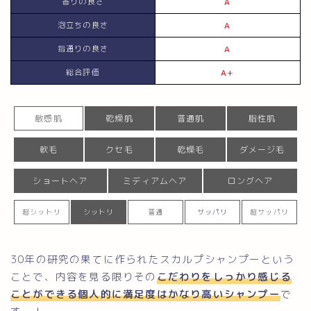
香りの良さ
A
泡立ちの良さ
A
指通りの良さ
A
総合評価
A+
敏感肌
乾燥肌
普通肌
脂性肌
軟毛
クセ毛
乾燥毛
ダメージ毛
ショートヘア
ミディアムヘア
ロングヘア
超シットリ
シットリ
普通
サッパリ
超サッパリ
30年の研究の果てに作られたスカルプシャンプーという
ことで、内容を見る限りその
こだわりをしっかり感じる
ことができる個人的に満足度はかなり高いシャンプー
で