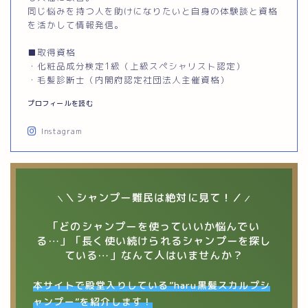
同じ悩みを持つ人を助けになりたいと自身の体験談と資格
を活かして情報発信。
■取得資格
・化粧品成分検定1級（上級スペシャリスト認定）
・毛髪診断士（内閣府認定社団法人主催資格）
プロフィールを読む
Instagram
＼シャンプー難民は絶対に見て！／
＼
／
「どのシャンプーを使っていいか悩んでい
る…」「長く使い続けられるシャンプーを探し
ている…」なんて人はいませんか？
本サイトで殿堂入りしている”haru黒髪スカルプシ
ャンプー”を紹介します！