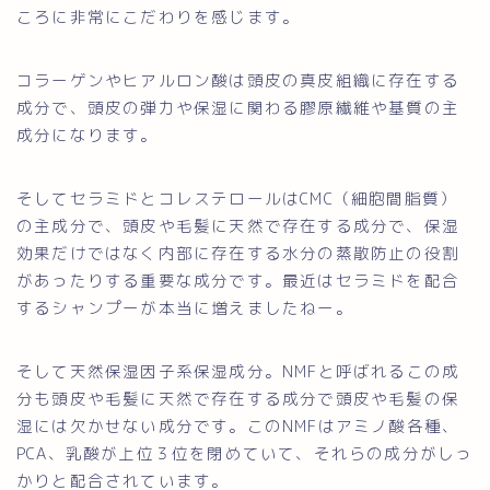
ころに非常にこだわりを感じます。
コラーゲンやヒアルロン酸は頭皮の真皮組織に存在する
成分で、頭皮の弾力や保湿に関わる膠原繊維や基質の主
成分になります。
そしてセラミドとコレステロールはCMC（細胞間脂質）
の主成分で、頭皮や毛髪に天然で存在する成分で、保湿
効果だけではなく内部に存在する水分の蒸散防止の役割
があったりする重要な成分です。最近はセラミドを配合
するシャンプーが本当に増えましたねー。
そして天然保湿因子系保湿成分。NMFと呼ばれるこの成
分も頭皮や毛髪に天然で存在する成分で頭皮や毛髪の保
湿には欠かせない成分です。このNMFはアミノ酸各種、
PCA、乳酸が上位３位を閉めていて、それらの成分がしっ
かりと配合されています。