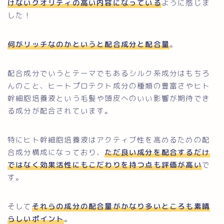
けないクオリティの高い内容になっている
ように感じま
した！
何がリッチなのかというと配合成分と配合量
。
配合成分でいうとテーマでもあるシルク系成分はもちろ
んのこと、ヒートプロテクト成分の種類の豊富さやヒト
幹細胞培養液という毛髪や頭皮へのいい影響が期待でき
る成分が配合されています。
特にヒト幹細胞培養液はアクティブ性を高めるための配
合成分構成になっており、
ただ良い成分を配合するだけ
ではなく効果活性にもこだわりを持つ点も評価が高い
で
す。
そして
それらの成分の配合量がかなり多いところも素晴
らしいポイント
。