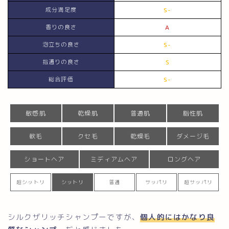
成分満足度
S-
香りの良さ
A
泡立ちの良さ
S-
指通りの良さ
S
総合評価
S-
敏感肌
乾燥肌
普通肌
脂性肌
軟毛
クセ毛
乾燥毛
ダメージ毛
ショートヘア
ミディアムヘア
ロングヘア
超シットリ
シットリ
普通
サッパリ
超サッパリ
シルクザリッチシャンプーですが、
個人的にはかなり良