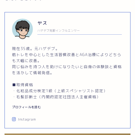
ヤス
ハゲデブ克服インフルエンサー
現在35歳。元ハゲデブ。
筋トレを中心とした生活習慣改善とAGA治療によりどちら
も大幅に改善。
同じ悩みを持つ人を助けになりたいと自身の体験談と資格
を活かして情報発信。
■取得資格
・化粧品成分検定1級（上級スペシャリスト認定）
・毛髪診断士（内閣府認定社団法人主催資格）
プロフィールを読む
Instagram