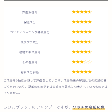

界面活性剤

保湿成分

コンディショニング補修成分

頭皮ケア成分

植物エキス成分

その他成分

総合成分評価
全成分を6軸に分類して評価をしています。成分効果の解説は私の知識に基
づくものであり、記載の効果効能は公式から正式に公表されているものでは
ありません。
シクルザリッチのシャンプーですが、
リッチの名前に負