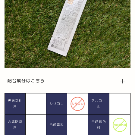
配合成分はこちら
界面活性
アルコー
シリコン
剤
ル
合成防腐
合成着色
合成香料
剤
料