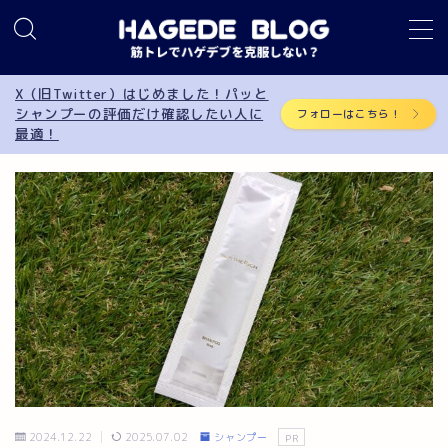
MENU
X（旧Twitter）はじめました！パッと
シャンプーの評価だけ確認したい人に
フォローはこちら！
最適！
筋トレ
AGA
サプリメント
食事制限
育毛
シャンプー
2024.12.22
2025.07.02
シャンプー
PR