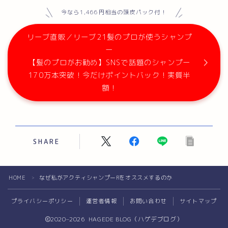
今なら1,466円相当の頭皮パック付！
リーブ直販／リーブ21髪のプロが使うシャンプ
ー
【髪のプロがお勧め】SNSで話題のシャンプー
170万本突破！今だけポイントバック！実質半
額！
SHARE
Follow Me
HOME
なぜ私がアクティシャンプーRをオススメするのか
＞
プライバシーポリシー
運営者情報
お問い合わせ
サイトマップ
2020–2026 HAGEDE BLOG（ハゲデブログ）