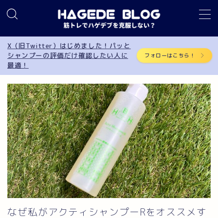
MENU
X（旧Twitter）はじめました！パッと
シャンプーの評価だけ確認したい人に
フォローはこちら！
最適！
筋トレ
AGA
サプリメント
食事制限
育毛
シャンプー
なぜ私がアクティシャンプーRをオススメす